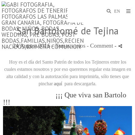
San Bartolomé de Tejina
24 August 2016 -
Temas varios
- Comment
-
Hoy es el día del Santo Patrón de todos los Tejineros entre los
cuales estamos nosotros y por eso queremos regalar esta imagen en
alta calidad y con la autorización para imprimirla, sólo tienes que
pinchar
aquí
para descargarla.
¡¡¡ Que viva san Bartolo
!!!