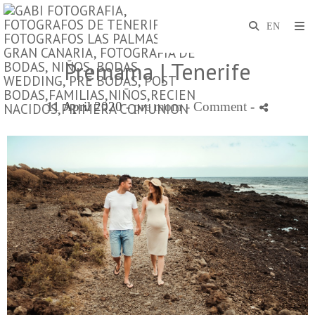
Premama | Tenerife
11 April 2020 -
pre mom
- Comment
-