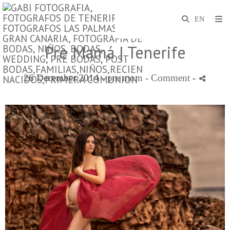
Pre Mamá | Tenerife
26 December 2014 -
pre mom
- Comment
-